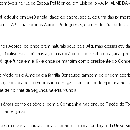
­tomóveis na rua da Escola Politécnica, em Lisboa, o «A. M. ALMEIDA»
 adquire em 1948 a totalidade do capital social de uma das primei
nde na TAP – Transportes Aéreos Portugueses, e é um dos fundadore
nos Açores, de onde eram naturais seus pais. Algumas dessas ativida
ficativo nas indústrias açorinas do álcool industrial e do açúcar pro
GA), que funda em 1967 e onde se mantêm como presidente do Consel
ília Medeiros e Almeida e a família Bensaúde, também de origem açor
ereça sociedade ao empresário em 1941, transferindo temporariamente
nsaúde no final da Segunda Guerra Mundial.
s áreas como os têxteis, com a Companhia Nacional de Fiação de Torr
r, no Algarve.
-se em diversas causas sociais, como o apoio à fundação da Universida