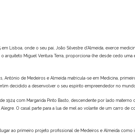
m Lisboa, onde o seu pai, João Silvestre d’Al­meida, exerce medicin
u o arquiteto Miguel Ventura Terra, proporciona-lhe desde cedo um
nas, An­tónio de Medeiros e Almeida matricula-se em Medicina, prim
 Berlim decidido a desenvolver o seu espírito empreendedor no mund
o de 1924 com Margarida Pinto Basto, descendente por lado materno
ta Alegre. O casal parte para a lua de mel ao volante de um carro de 
ugar ao primeiro projeto profissional de Medeiros e Almeida como 