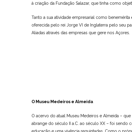
à criação da Fundação Salazar, que tinha como objeti
Tanto a sua atividade empresarial como benemérita
oferecida pelo rei Jorge VI de Inglaterra pelo seu 
Aliadas através das empresas que gere nos Açores.
O Museu Medeiros e Almeida
O acervo do atual Museu Medeiros e Almeida – que inclu
abrange do século II a.C. ao século XX – foi sendo
educação e uma vivência requintadas. Como o própri