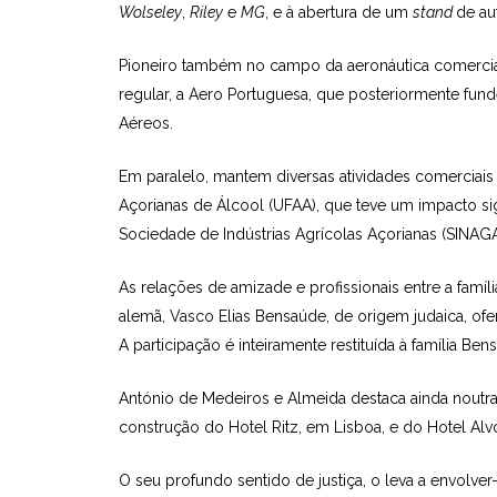
Wolseley
,
Riley
e
MG
, e à abertura de um
stand
de au
Pioneiro também no campo da aeronáutica comercial,
regular, a Aero Portuguesa, que posteriormente fu
Aéreos.
Em paralelo, mantem diversas atividades comerciais 
Açorianas de Álcool (UFAA), que teve um impacto signi
Sociedade de Indústrias Agrícolas Açorianas (SINA
As relações de amizade e profissionais entre a fam
alemã, Vasco Elias Bensaúde, de origem judaica, of
A participação é inteiramente restituída à família Be
António de Medeiros e Almeida destaca ainda noutra
construção do Hotel Ritz, em Lisboa, e do Hotel Alvo
O seu profundo sentido de justiça, o leva a envolver