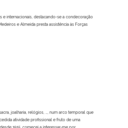
s e internacionais, destacando-se a condecoração
Medeiros e Almeida presta assistência às Forças
sacra, joalharia, relógios, …, num arco temporal que
edida atividade profissional e fruto de uma
desde 1915, come­cei a interessar-me por