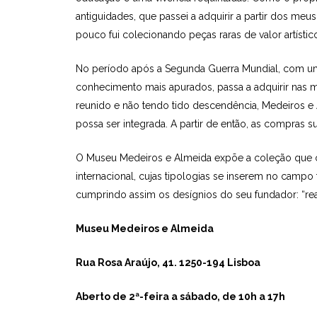
antiguidades, que passei a adquirir a partir dos m
pou­co fui colecionando peças raras de valor artístic
No período após a Segunda Guerra Mundial, com um
conhecimento mais apurados, passa a adquirir nas me
reunido e não tendo tido descendência, Medeiros e
possa ser integrada. A partir de então, as compras 
O Museu Medeiros e Almeida expõe a coleção que o c
internacional, cujas tipologias se inserem no campo
cumprindo assim os desígnios do seu fundador: “rea
Museu Medeiros e Almeida
Rua Rosa Araújo, 41. 1250-194 Lisboa
Aberto de 2ª-feira a sábado
, de
10h
a
17h