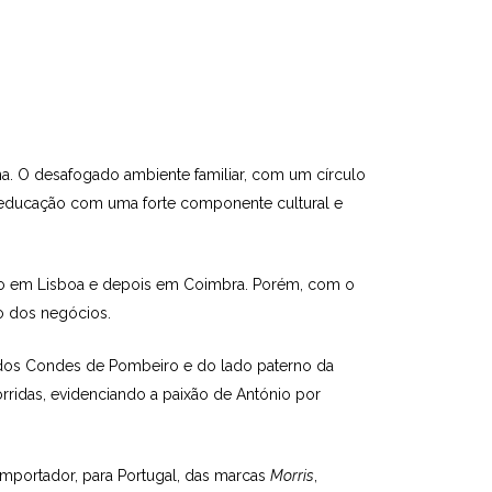
a. O desafogado ambiente fa­miliar, com um círculo
a educação com uma forte componente cultural e
eiro em Lisboa e depois em Coimbra. Porém, com o
o dos negócios.
 dos Condes de Pombeiro e do lado paterno da
corridas, evidenciando a paixão de António por
importador, para Portugal, das marcas
Morris
,