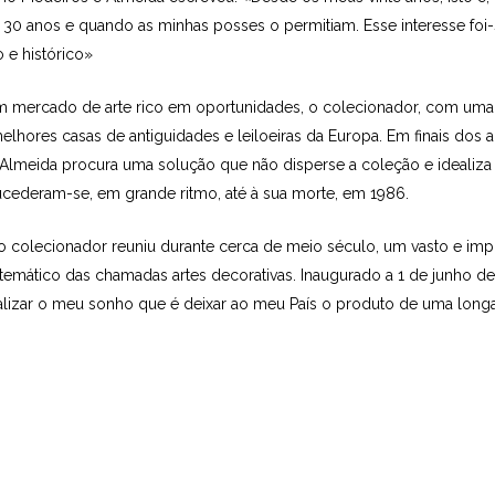
eus 30 anos e quando as minhas posses o permitiam. Esse interesse f
o e histórico»
 mercado de arte rico em oportunidades, o colecionador, com uma s
lhores casas de antiguidades e leiloeiras da Europa. Em finais dos 
 Almeida procura uma solução que não disperse a coleção e idealiz
sucederam-se, em grande ritmo, até à sua morte, em 1986.
olecionador reuniu durante cerca de meio século, um vasto e impor
 temático das chamadas artes decorativas. Inaugurado a 1 de junho d
lizar o meu sonho que é deixar ao meu País o produto de uma longa 