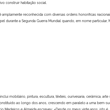
vo construir habitação social.
 é amplamente reconhecida com diversas ordens honoríficas nacionai
papel durante a Segunda Guerra Mundial quando, em nome particular, 
i mobiliário, pintura, escultura, têxteis, ourivesaria, cerâmica, arte 
 constituído ao longo dos anos, crescendo em paralelo a uma bem-suc
o Medeiros e Almeida escreveu: «Des­de os meus vinte anos, isto é, 