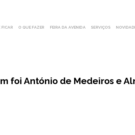
 FICAR
O QUE FAZER
FEIRA DA AVENIDA
SERVIÇOS
NOVIDAD
foi António de Medeiros e A