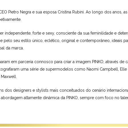
CEO Pietro Negra e sua esposa Cristina Rubini. Ao longo dos anos, as
etivamente.
independente, forte e sexy, consciente da sua feminilidade e deter
e pelo seu estilo único, eclético, original e contemporâneo, ideais
bal da marca.
alharam em parceria connosco para criar a imagem PINKO, através d
 fotografaram uma série de supermodelos como Naomi Campbell, Elle
 Maxwell.
s dos designers e stylists mais conceituados do cenário internaciona
, a abordagem altamente dinâmica da PINKO, sempre com foco no talent