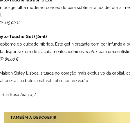
yto-Touche Illusion d’Été
 pó-gel ultra moderno concebido para sublimar a tez de forma imed
l.
P: 115,00 €
hyto-Touche Gel (30ml)
epítome do cuidado híbrido. Este gel hidratante com cor infunde a 
tá disponível em dois acabamentos icónicos:
matte
, para uma sofist
P: 89,00 €
Maison Sisley Lisboa, situada no coração mais exclusivo da capital, c
altecer a sua beleza natural sob o sol de verão.
 Rua Rosa Araújo, 2
TAMBÉM A DESCOBRIR