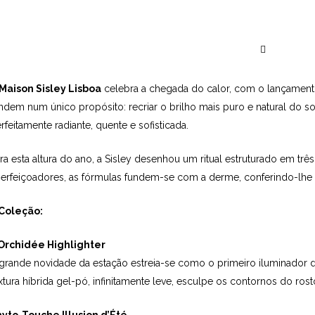
O Verão Chegou à Maiso
Maison Sisley Lisboa
celebra a chegada do calor, com o lançament
ndem num único propósito: recriar o brilho mais puro e natural do sol
rfeitamente radiante, quente e sofisticada.
ra esta altura do ano, a Sisley desenhou um ritual estruturado em trê
erfeiçoadores, as fórmulas fundem-se com a derme, conferindo-lhe 
 Coleção:
Orchidée Highlighter
grande novidade da estação estreia-se como o primeiro iluminador da
xtura híbrida gel-pó, infinitamente leve, esculpe os contornos do r