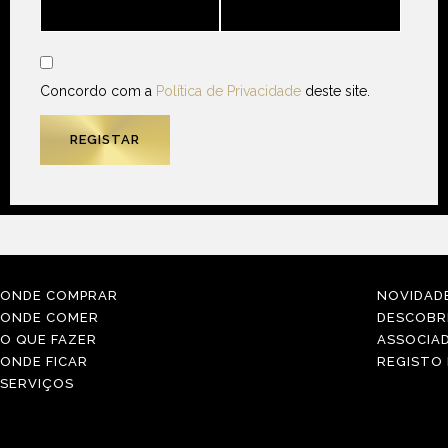
Concordo com a
Política de Privacidade
deste site.
ONDE COMPRAR
NOVIDAD
ONDE COMER
DESCOBR
O QUE FAZER
ASSOCIA
ONDE FICAR
REGISTO
SERVIÇOS