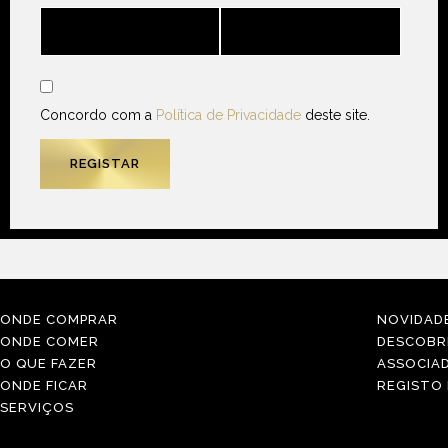
Concordo com a
Política de Privacidade
deste site.
ONDE COMPRAR
NOVIDAD
ONDE COMER
DESCOBR
O QUE FAZER
ASSOCIA
ONDE FICAR
REGISTO
SERVIÇOS