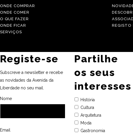
ONDE COMPRAR
NOVIDAD
ONDE COMER
DESCOBR
O QUE FAZER
ASSOCIA
ONDE FICAR
REGISTO
SERVIÇOS
Registe-se
Partilhe
os seus
Subscreve a newsletter e recebe
as novidades da Avenida da
interesses
Liberdade no seu mail.
Nome
História
Cultura
Arquitetura
Moda
Email
Gastronomia