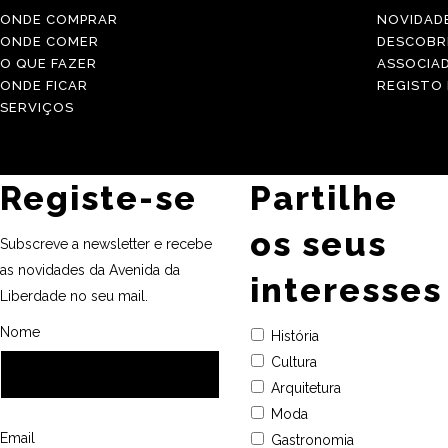
ONDE COMPRAR
NOVIDAD
ONDE COMER
DESCOBR
O QUE FAZER
ASSOCIA
ONDE FICAR
REGISTO
SERVIÇOS
Registe-se
Partilhe
os seus
Subscreve a newsletter e recebe
as novidades da Avenida da
interesses
Liberdade no seu mail.
Nome
História
Cultura
Arquitetura
Moda
Email
Gastronomia