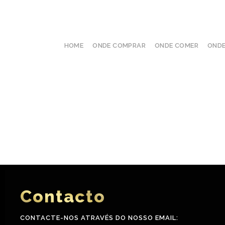
HOME
ONDE COMPRAR
ONDE COMER
ONDE
Feira
Extra
Contacto
CONTACTE-NOS ATRAVÉS DO NOSSO EMAIL: