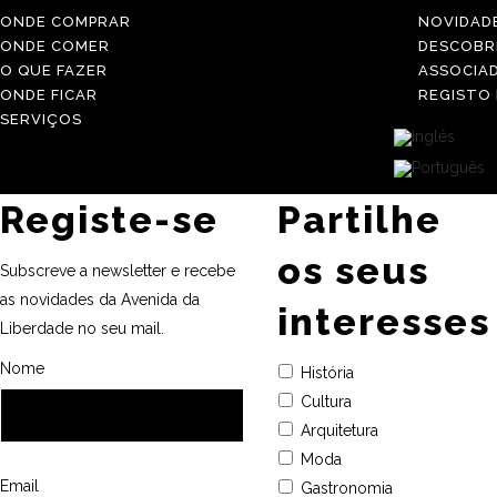
ONDE COMPRAR
NOVIDAD
ONDE COMER
DESCOBR
O QUE FAZER
ASSOCIA
ONDE FICAR
REGISTO
SERVIÇOS
Registe-se
Partilhe
os seus
Subscreve a newsletter e recebe
as novidades da Avenida da
interesses
Liberdade no seu mail.
Nome
História
Cultura
Arquitetura
Moda
Email
Gastronomia