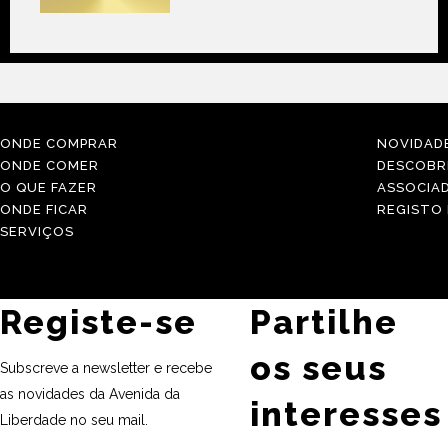
ONDE COMPRAR
NOVIDAD
ONDE COMER
DESCOBR
O QUE FAZER
ASSOCIA
ONDE FICAR
REGISTO
SERVIÇOS
Registe-se
Partilhe
os seus
Subscreve a newsletter e recebe
as novidades da Avenida da
interesses
Liberdade no seu mail.