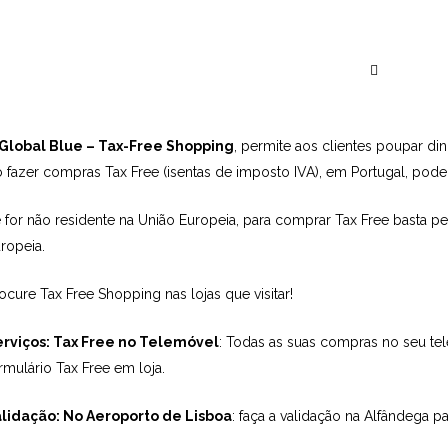
Global Blue – O
Global Blue – Tax-Free Shopping
, permite aos clientes poupar d
 fazer compras Tax Free (isentas de imposto IVA), em Portugal, pode
 for não residente na União Europeia, para comprar Tax Free basta p
ropeia.
ocure Tax Free Shopping nas lojas que visitar!
erviços: Tax Free no Telemóvel
: Todas as suas compras no seu te
rmulário Tax Free em loja.
lidação: No Aeroporto de Lisboa
: faça a validação na Alfândega 