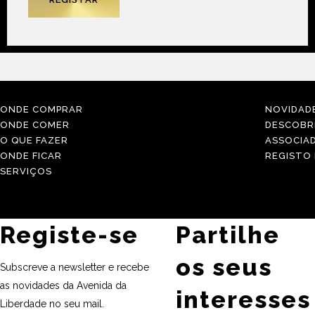
ONDE COMPRAR
NOVIDAD
ONDE COMER
DESCOBR
O QUE FAZER
ASSOCIA
ONDE FICAR
REGISTO
SERVIÇOS
Registe-se
Partilhe
os seus
Subscreve a newsletter e recebe
as novidades da Avenida da
interesses
Liberdade no seu mail.