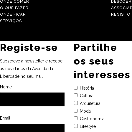
ONDE COMER
DESCOBR
O QUE FAZER
ASSOCIA
ONDE FICAR
REGISTO
SERVIÇOS
Registe-se
Partilhe
os seus
Subscreve a newsletter e recebe
as novidades da Avenida da
interesses
Liberdade no seu mail.
Nome
História
Cultura
Arquitetura
Moda
Email
Gastronomia
Lifestyle