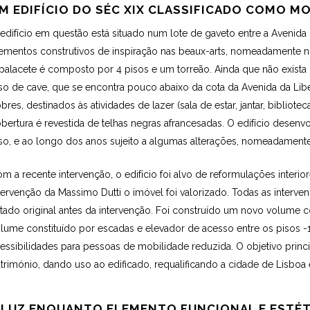
M EDIFÍCIO DO SÉC XIX CLASSIFICADO COMO 
edifício em questão está situado num lote de gaveto entre a Avenida 
ementos construtivos de inspiração nas beaux-arts, nomeadamente no 
palacete é composto por 4 pisos e um torreão. Ainda que não exista
so de cave, que se encontra pouco abaixo da cota da Avenida da Lib
bres, destinados às atividades de lazer (sala de estar, jantar, biblio
bertura é revestida de telhas negras afrancesadas. O edifício dese
so, e ao longo dos anos sujeito a algumas alterações, nomeadamente 
m a recente intervenção, o edifício foi alvo de reformulações interio
tervenção da Massimo Dutti o imóvel foi valorizado. Todas as interv
tado original antes da intervenção. Foi construído um novo volume c
lume constituído por escadas e elevador de acesso entre os pisos -1 
essibilidades para pessoas de mobilidade reduzida. O objetivo princi
trimónio, dando uso ao edificado, requalificando a cidade de Lisbo
 LUZ ENQUANTO ELEMENTO FUNCIONAL E ESTÉ