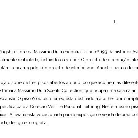
Descubra a Fla
PALACETE DO SÉCULO XIX FOI
flagship store da Massimo Dutti encontra-se no nº 193 da histórica Av
talmente reabilitada, incluindo o exterior. O projeto de decoração i
olán – encarregados do projeto de interiorismo. Anoche para o dese
loja dispõe de três pisos abertos ao público que acolhem as difer
rfumaria Massimo Dutti Scents Collection, que ocupa uma sala na an
scansar. O piso 0 ou piso térreo está destinado a acolher por comp
pecífica para a Coleção Vestir e Personal Tailoring. Neste mesmo piso
ixas. A livraria está vocacionada para a exposição e venda de uma co
da, design e fotografia.