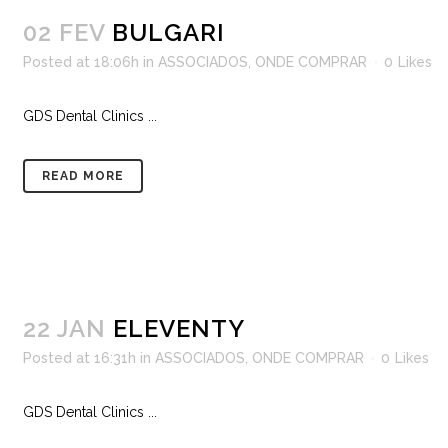
02 FEV
BULGARI
Posted at 18:06h
in
ASSOCIADOS
,
ONDE COMPRAR
0
Likes
GDS Dental Clinics ...
READ MORE
22 JAN
ELEVENTY
Posted at 16:31h
in
ASSOCIADOS
,
ONDE COMPRAR
0
Likes
GDS Dental Clinics ...