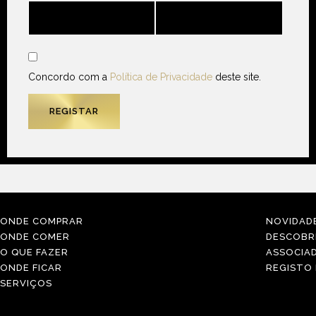
Concordo com a
Política de Privacidade
deste site.
ONDE COMPRAR
NOVIDAD
ONDE COMER
DESCOBR
O QUE FAZER
ASSOCIA
ONDE FICAR
REGISTO
SERVIÇOS