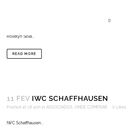
05 MAR
ROSELYN SILVA
Posted at 18:22h
in
ASSOCIADOS
,
ONDE COMPRAR
0
Likes
Roselyn Silva...
READ MORE
11 FEV
IWC SCHAFFHAUSEN
Posted at 18:40h
in
ASSOCIADOS
,
ONDE COMPRAR
0
Likes
IWC Schaffhausen...