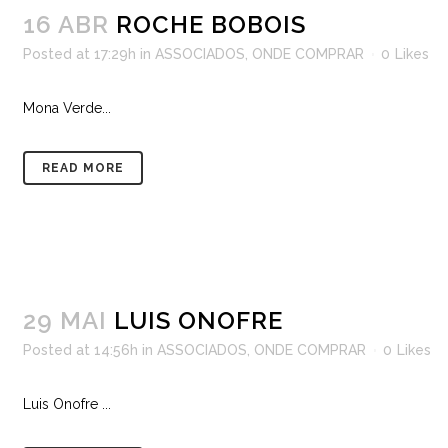
16 ABR
ROCHE BOBOIS
Posted at 17:29h
in
ASSOCIADOS
,
ONDE COMPRAR
0
Likes
Mona Verde...
READ MORE
29 MAI
LUIS ONOFRE
Posted at 14:56h
in
ASSOCIADOS
,
ONDE COMPRAR
0
Likes
Luis Onofre ...