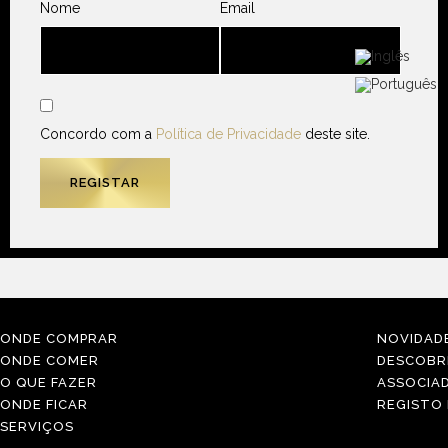
Nome
Email
Concordo com a
Política de Privacidade
deste site.
ONDE COMPRAR
NOVIDAD
ONDE COMER
DESCOBR
O QUE FAZER
ASSOCIA
ONDE FICAR
REGISTO
SERVIÇOS